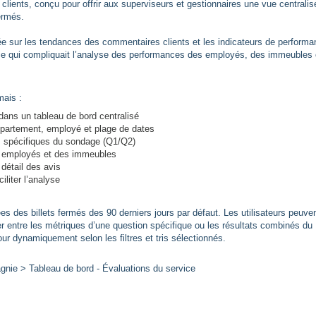
 clients, conçu pour offrir aux superviseurs et gestionnaires une vue centralis
fermés.
mitée sur les tendances des commentaires clients et les indicateurs de performa
 ce qui compliquait l’analyse des performances des employés, des immeubles
mais :
t dans un tableau de bord centralisé
/département, employé et plage de dates
s spécifiques du sondage (Q1/Q2)
s employés et des immeubles
détail des avis
iliter l’analyse
s des billets fermés des 90 derniers jours par défaut. Les utilisateurs peuve
erner entre les métriques d’une question spécifique ou les résultats combinés du
r dynamiquement selon les filtres et tris sélectionnés.
gnie > Tableau de bord - Évaluations du service