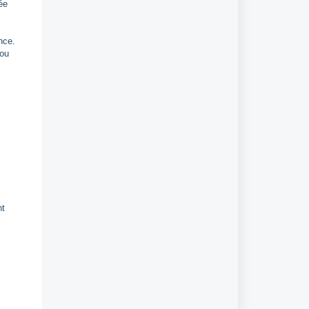
ée
nce.
 ou
nt