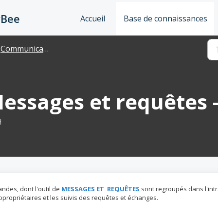
rBee
Accueil
Base de connaissances
Communications
Messages et requêtes 
H
ndes, dont l'outil de
MESSAGES ET
REQUÊTES
sont regroupés dans l'int
opropriétaires et les suivis des requêtes et échanges.