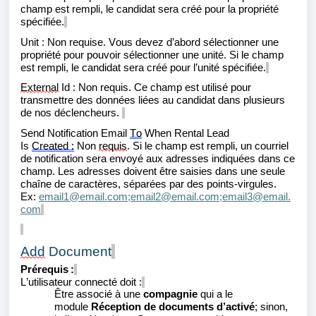
champ est rempli, le candidat sera créé pour la propriété
spécifiée.
Unit
:
Non requise. Vous devez d’abord sélectionner une
propriété pour pouvoir sélectionner une unité. Si le champ
est rempli, le candidat sera créé pour l’unité spécifiée.
External
Id
:
Non requis. Ce champ est utilisé pour
transmettre des données liées au
candidat
dans plusieurs
de nos déclencheurs.
Send Notification Email
To
When Rental Lead
Is
Created
:
Non
requis
.
Si le champ est rempli, un courriel
de notification sera envoyé aux adresses indiquées dans ce
champ. Les adresses doivent être saisies dans une seule
chaîne de caractères, séparées par des points-virgules.
Ex:
email1@email.com;email2@email.com;email3@email.
com
Add
Document
Prérequis :
L’utilisateur connecté doit :
Être associé à une
compagnie
qui a le
module
Réception de document
s d’activé
; sinon,