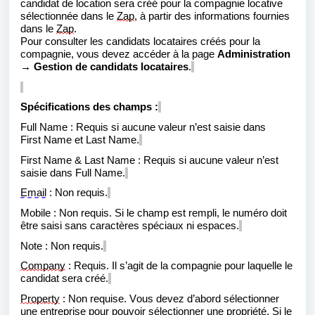
candidat de location sera créé pour la compagnie locative
sélectionnée dans le
Zap
, à partir des informations fournies
dans le
Zap
.
Pour consulter les
candidats locataires
créés pour
la
compagnie
, vous devez accéder à la page
Administration
→ Gestion de
candidats
locat
aires
.
Spécifications des champs :
Full Name
:
Requis si aucune valeur n’est saisie dans
First
Name
et
Last Name.
First
Name & Last Name
:
Requis si aucune valeur n’est
saisie dans
Full Name.
Email
:
Non requis.
Mobile
:
Non requis. Si le champ est rempli, le numéro doit
être saisi sans caractères spéciaux ni espaces.
Note
:
Non requis.
Company
:
Requis. Il s’agit de la compagnie pour laquelle le
candidat sera créé
.
Property
:
Non requise. Vous devez d’abord sélectionner
une entreprise pour pouvoir sélectionner une propriété. Si le