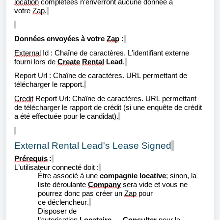
location
complétées
n’enverront aucune donnée à
votre
Zap
.
Données envoyées à votre
Zap
:
External
Id
:
Chaîne de caractères. L’identifiant externe
fourni lors de
Create
Rental
Lead
.
Report Url
:
Chaîne de caractères. URL permettant de
télécharger le rapport
.
Credit
Report Url:
Chaîne de caractères. URL permettant
de télécharger le rapport de crédit (si une enquête de crédit
a été effectuée pour le candidat).
External Rental Lead's Lease Signed
Prérequis
:
L’utilisateur connecté doit :
Être associé à une
compagnie locative
; sinon, la
liste déroulante
Company
sera vide et vous ne
pourrez donc pas créer un
Zap
pour
ce
déclencheur
.
Disposer de
l’autorisation
Locataire
→
Consulter
pour la