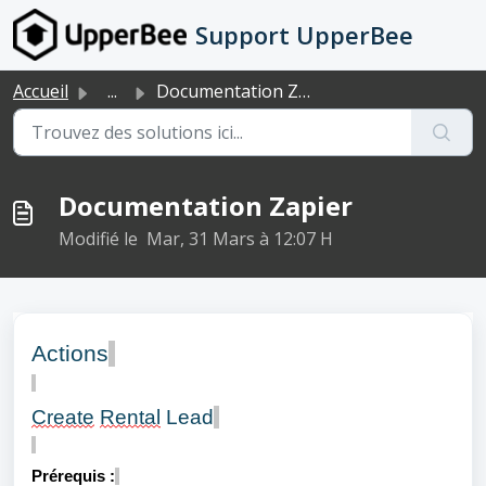
Passer au contenu principal
Support UpperBee
Accueil
...
Documentation Zapier
Documentation Zapier
Modifié le Mar, 31 Mars à 12:07 H
Actions
Create
Rental
Lead
Prérequis :