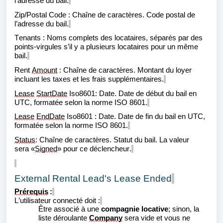
l’adresse du bail.
Zip/Postal Code
:
Chaîne de caractères. Code postal de
l’adresse du bail.
Tenants
:
Noms complets des locataires, séparés par des
points-virgules s’il y a plusieurs locataires pour un même
bail.
Rent
Amount
:
Chaîne de caractères. Montant du loyer
incluant les taxes et les frais supplémentaires.
Lease
StartDate
Iso8601:
Date. Date de début du bail en
UTC, formatée selon la norme ISO 8601.
Lease
EndDate
Iso8601
:
Date.
Date de fin du bail en UTC,
formatée selon la norme ISO 8601.
Status
: Chaîne de caractères. Statut du bail. La valeur
sera
«
Signed
» pour ce déclencheur.
External Rental Lead's Lease Ended
Prérequis
:
L’utilisateur connecté doit :
Être associé à une
compagnie locative
; sinon, la
liste déroulante
Company
sera vide et vous ne